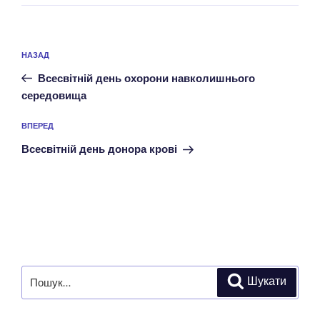
Навігація
Попередній
НАЗАД
записів
запис:
Всесвітній день охорони навколишнього
середовища
Наступний
ВПЕРЕД
запис
Всесвітній день донора крові
Пошук
Шукати
за
запитом: