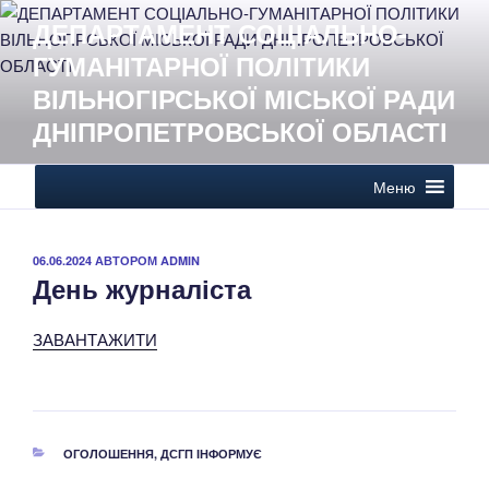
Перейти
ДЕПАРТАМЕНТ СОЦІАЛЬНО-
до
ГУМАНІТАРНОЇ ПОЛІТИКИ
вмісту
ВІЛЬНОГІРСЬКОЇ МІСЬКОЇ РАДИ
ДНІПРОПЕТРОВСЬКОЇ ОБЛАСТІ
Меню
ОПУБЛІКОВАНО
06.06.2024
АВТОРОМ
ADMIN
День журналіста
ЗАВАНТАЖИТИ
КАТЕГОРІЇ
ОГОЛОШЕННЯ
,
ДСГП ІНФОРМУЄ