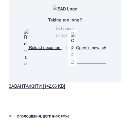
Taking too long?
Loading...
Reload document
|
Open in new tab
ЗАВАНТАЖИТИ [142.66 KB]
КАТЕГОРІЇ
ОГОЛОШЕННЯ
,
ДСГП ІНФОРМУЄ