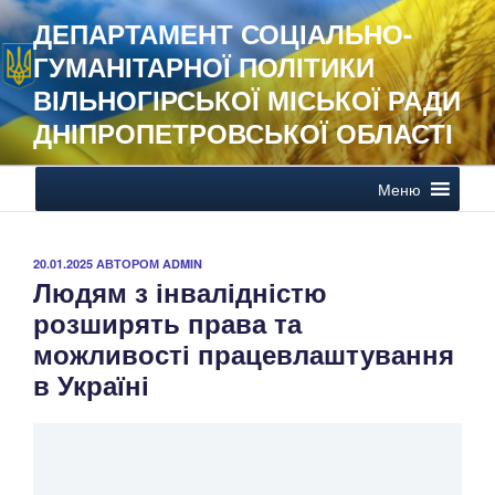
Перейти
ДЕПАРТАМЕНТ СОЦІАЛЬНО-
до
ГУМАНІТАРНОЇ ПОЛІТИКИ
вмісту
ВІЛЬНОГІРСЬКОЇ МІСЬКОЇ РАДИ
ДНІПРОПЕТРОВСЬКОЇ ОБЛАСТІ
Меню
ОПУБЛІКОВАНО
20.01.2025
АВТОРОМ
ADMIN
Людям з інвалідністю
розширять права та
можливості працевлаштування
в Україні