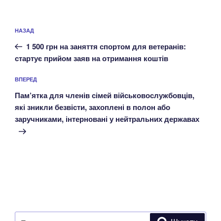
Навігація
Попередній
НАЗАД
записів
запис:
1 500 грн на заняття спортом для ветеранів:
стартує прийом заяв на отримання коштів
Наступний
ВПЕРЕД
запис
Пам’ятка для членів сімей військовослужбовців,
які зникли безвісти, захоплені в полон або
заручниками, інтерновані у нейтральних державах
Пошук