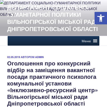
Перейти
ДЕПАРТАМЕНТ СОЦІАЛЬНО-
до
Open 
ГУМАНІТАРНОЇ ПОЛІТИКИ
вмісту
ВІЛЬНОГІРСЬКОЇ МІСЬКОЇ РАДИ
ДНІПРОПЕТРОВСЬКОЇ ОБЛАСТІ
Меню
ОПУБЛІКОВАНО
02.05.2019
АВТОРОМ
ADMIN
Оголошення про конкурсний
відбір на заміщення вакантної
посади практичного психолога
комунальної установи
«Інклюзивно-ресурсний центр»
Вільногірської міської ради
Дніпропетровської області