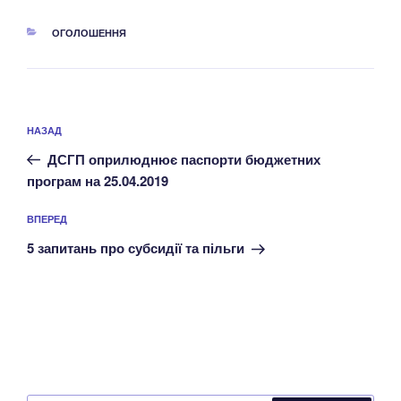
КАТЕГОРІЇ
ОГОЛОШЕННЯ
Навігація
Попередній
НАЗАД
записів
запис:
ДСГП оприлюднює паспорти бюджетних
програм на 25.04.2019
Наступний
ВПЕРЕД
запис
5 запитань про субсидії та пільги