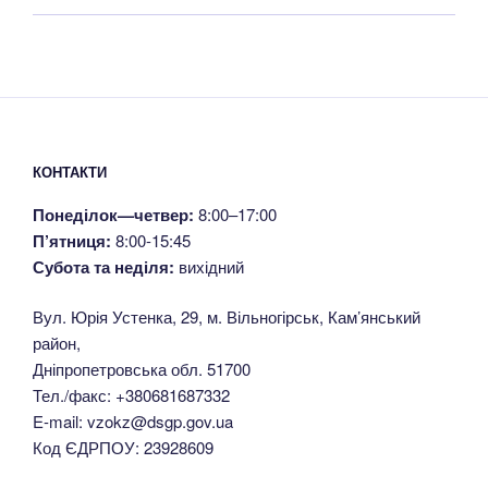
КОНТАКТИ
Понеділок—четвер:
8:00–17:00
П’ятниця:
8:00-15:45
Субота та неділя:
вихідний
Вул. Юрія Устенка, 29, м. Вільногірськ, Кам’янський
район,
Дніпропетровська обл. 51700
Тел./факс: +380681687332
E-mail: vzokz@dsgp.gov.ua
Код ЄДРПОУ: 23928609