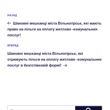
Навігація
Попередній
НАЗАД
записів
запис:
Шановні мешканці міста Вільногірськ, які мають
право на пільги на оплату житлово -комунальних
послуг!
Наступний
ВПЕРЕД
запис
Шановні мешканці міста Вільногірськ, які
отримують пільги на оплату житлово -комунальних
послуг в безготівковій формі!
Пошук