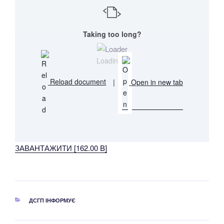
Taking too long?
Loading...
Reload document
|
Open in new tab
ЗАВАНТАЖИТИ [162.00 B]
КАТЕГОРІЇ
ДСГП ІНФОРМУЄ