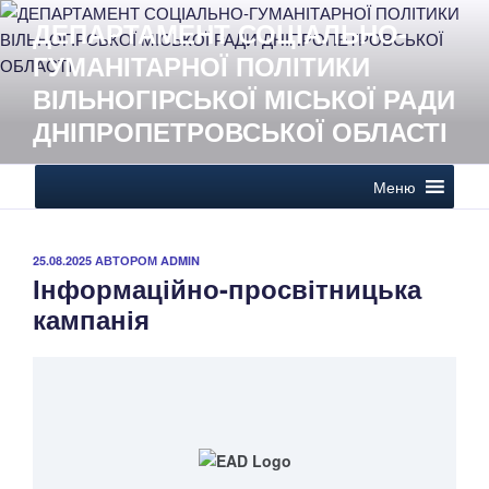
Перейти
ДЕПАРТАМЕНТ СОЦІАЛЬНО-
до
ГУМАНІТАРНОЇ ПОЛІТИКИ
вмісту
ВІЛЬНОГІРСЬКОЇ МІСЬКОЇ РАДИ
ДНІПРОПЕТРОВСЬКОЇ ОБЛАСТІ
Меню
ОПУБЛІКОВАНО
25.08.2025
АВТОРОМ
ADMIN
Інформаційно-просвітницька
кампанія