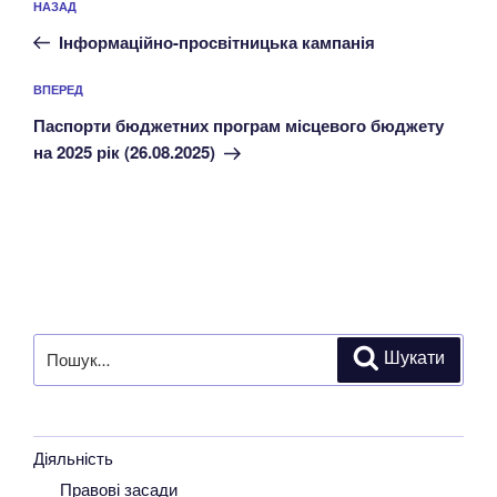
Попередній
НАЗАД
записів
запис:
Інформаційно-просвітницька кампанія
Наступний
ВПЕРЕД
запис
Паспорти бюджетних програм місцевого бюджету
на 2025 рік (26.08.2025)
Пошук
Шукати
за
запитом:
Діяльність
Правові засади