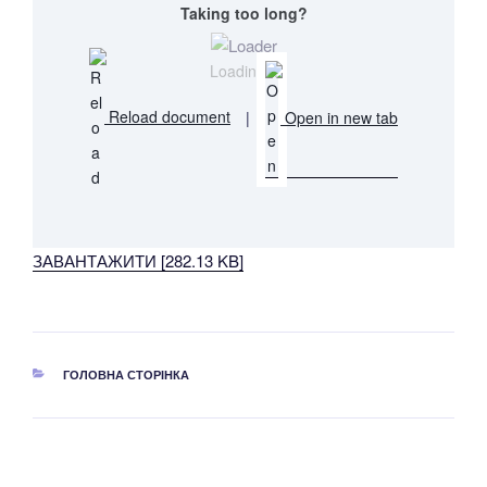
Taking too long?
Loading...
Reload document
|
Open in new tab
ЗАВАНТАЖИТИ [282.13 KB]
КАТЕГОРІЇ
ГОЛОВНА СТОРІНКА
Навігація