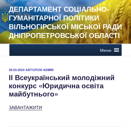
Перейти
ДЕПАРТАМЕНТ СОЦІАЛЬНО-
до
ГУМАНІТАРНОЇ ПОЛІТИКИ
вмісту
ВІЛЬНОГІРСЬКОЇ МІСЬКОЇ РАДИ
ДНІПРОПЕТРОВСЬКОЇ ОБЛАСТІ
Меню
ОПУБЛІКОВАНО
29.03.2024
АВТОРОМ
ADMIN
ІІ Всеукраїнський молодіжний
конкурс «Юридична освіта
майбутнього»
ЗАВАНТАЖИТИ