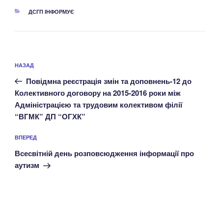
КАТЕГОРІЇ
ДСГП ІНФОРМУЄ
Навігація
Попередній
НАЗАД
записів
запис:
Повідмна реєстрація змін та доповнень-12 до
Колективного договору на 2015-2016 роки між
Адміністрацією та трудовим колективом філії
“ВГМК” ДП “ОГХК”
Наступний
ВПЕРЕД
запис
Всесвітній день розповсюдження інформації про
аутизм