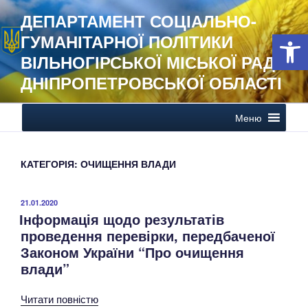
Перейти
ДЕПАРТАМЕНТ СОЦІАЛЬНО-
до
Open 
ГУМАНІТАРНОЇ ПОЛІТИКИ
вмісту
ВІЛЬНОГІРСЬКОЇ МІСЬКОЇ РАДИ
ДНІПРОПЕТРОВСЬКОЇ ОБЛАСТІ
Меню
КАТЕГОРІЯ:
ОЧИЩЕННЯ ВЛАДИ
ОПУБЛІКОВАНО
21.01.2020
Інформація щодо результатів
проведення перевірки, передбаченої
Законом України “Про очищення
влади”
Читати повністю