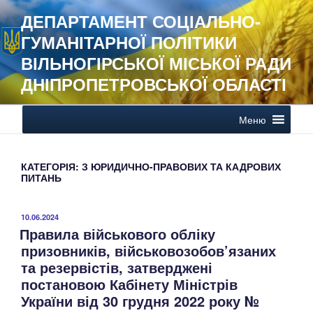
Перейти
ДЕПАРТАМЕНТ СОЦІАЛЬНО-
до
ГУМАНІТАРНОЇ ПОЛІТИКИ
вмісту
ВІЛЬНОГІРСЬКОЇ МІСЬКОЇ РАДИ
ДНІПРОПЕТРОВСЬКОЇ ОБЛАСТІ
Меню
КАТЕГОРІЯ:
З ЮРИДИЧНО-ПРАВОВИХ ТА КАДРОВИХ
ПИТАНЬ
ОПУБЛІКОВАНО
10.06.2024
Правила військового обліку
призовників, військовозобов’язаних
та резервістів, затверджені
постановою Кабінету Міністрів
України від 30 грудня 2022 року №