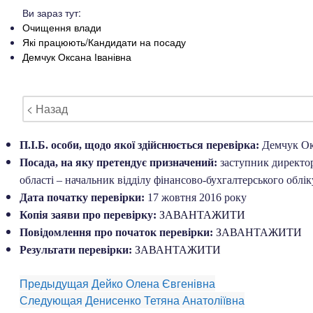
Ви зараз тут:
Очищення влади
Які працюють/Кандидати на посаду
Демчук Оксана Іванівна
< Назад
П.І.Б. особи, щодо якої здійснюється перевірка:
Демчук Ок
Посада, на яку претендує призначений:
заступник директор
області – начальник відділу фінансово-бухгалтерського облі
Дата початку перевірки:
17 жовтня 2016 року
Копія заяви про перевірку:
ЗАВАНТАЖИТИ
Повідомлення про початок перевірки:
ЗАВАНТАЖИТИ
Результати перевірки:
ЗАВАНТАЖИТИ
Предыдущая
Дейко Олена Євгенівна
Следующая
Денисенко Тетяна Анатоліївна