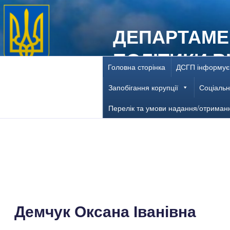
Перейти
до
ДЕПАРТАМЕ
вмісту
ПОЛІТИКИ В
Головна сторінка
ДСГП інформує
ДНІПРОПЕТ
Запобігання корупції
Соціальн
Перелік та умови надання/отриман
Демчук Оксана Іванівна