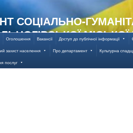
НТ СОЦІАЛЬНО-ГУМАНІТ
ІЛЬНОГІРСЬКОЇ МІСЬКОЇ
Оголошення
Вакансії
Доступ до публічної інформації
РОВСЬКОЇ ОБЛАСТІ
ий захист населення
Про департамент
Культурна спад
ня послуг