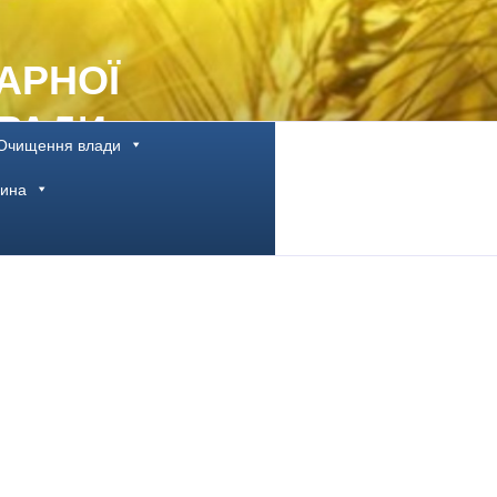
АРНОЇ
 РАДИ
Очищення влади
щина