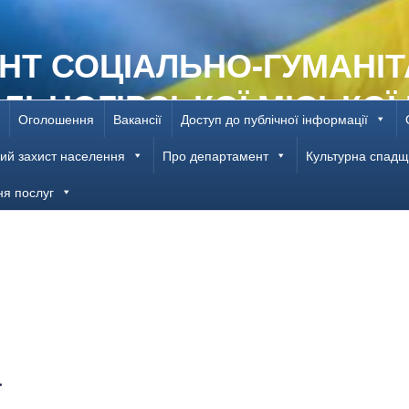
НТ СОЦІАЛЬНО-ГУМАНІТ
ІЛЬНОГІРСЬКОЇ МІСЬКОЇ
Оголошення
Вакансії
Доступ до публічної інформації
РОВСЬКОЇ ОБЛАСТІ
ий захист населення
Про департамент
Культурна спад
ня послуг
а