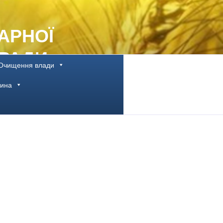
АРНОЇ
 РАДИ
Очищення влади
щина