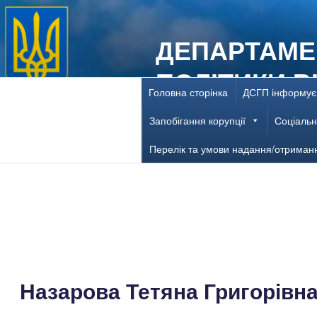
Перейти
до
ДЕПАРТАМЕ
вмісту
ПОЛІТИКИ В
Головна сторінка
ДСГП інформує
ДНІПРОПЕТ
Запобігання корупції
Соціальн
Перелік та умови надання/отриман
Назарова Тетяна Григорівн