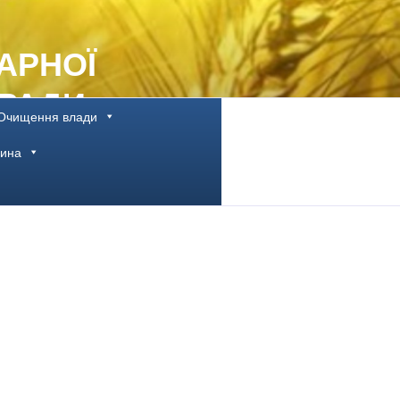
АРНОЇ
 РАДИ
Очищення влади
щина