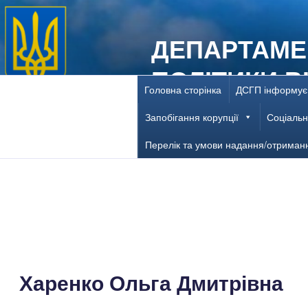
Перейти
до
ДЕПАРТАМЕ
вмісту
ПОЛІТИКИ В
Головна сторінка
ДСГП інформує
ДНІПРОПЕТ
Запобігання корупції
Соціальн
Перелік та умови надання/отриман
Харенко Ольга Дмитрівна