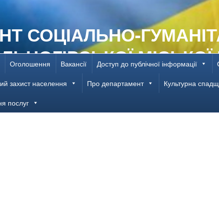
НТ СОЦІАЛЬНО-ГУМАНІТ
ІЛЬНОГІРСЬКОЇ МІСЬКОЇ
Оголошення
Вакансії
Доступ до публічної інформації
РОВСЬКОЇ ОБЛАСТІ
ий захист населення
Про департамент
Культурна спад
ня послуг