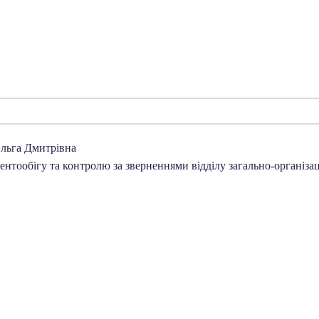
льга Дмитрівна
ментообігу та контролю за зверненнями відділу загально-організа